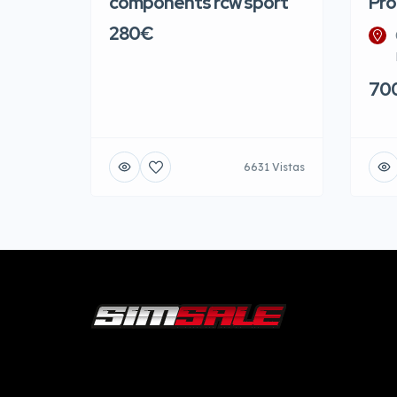
components rcw sport
Pro
280€
70
6631 Vistas