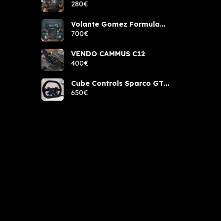
components rcw sport
280€
Volante Gomez Formula
Pro Elite
700€
VENDO CAMMUS C12
400€
Cube Controls Sparco GT
PRO NUEVO
650€