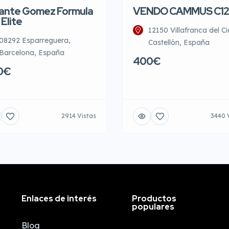
ante Gomez Formula
VENDO CAMMUS C12
 Elite
12150 Villafranca del Ci
08292 Esparreguera,
Castellón, España
Barcelona, España
400€
0€
2914 Vistas
3440 
Enlaces de interés
Productos
populares
Blog