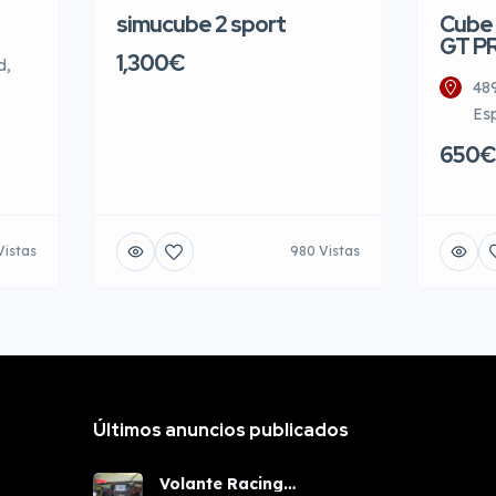
simucube 2 sport
Cube 
GT P
1,300€
d,
48
Es
650€
Vistas
980 Vistas
Últimos anuncios publicados
Volante Racing