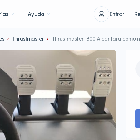
ías
Ayuda
Entrar
Re
es
Thrustmaster
Thrustmaster t300 Alcantara como 