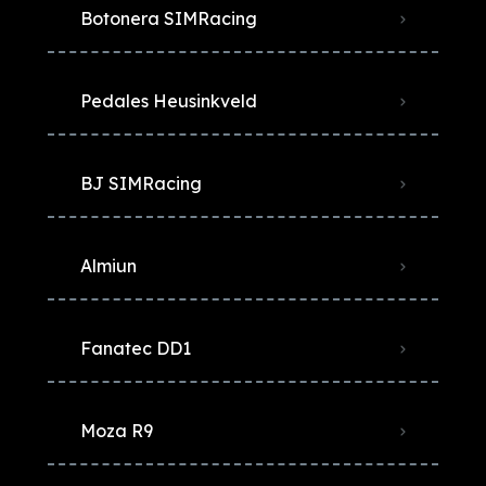
Botonera SIMRacing
Pedales Heusinkveld
BJ SIMRacing
Almiun
Fanatec DD1
Moza R9