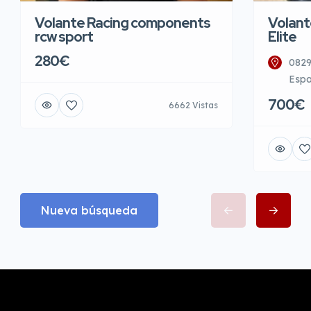
Volante Racing components
Volant
rcw sport
Elite
280€
0829
Esp
700€
6662 Vistas
Nueva búsqueda