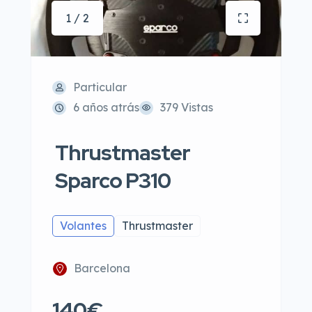
1 / 2
Particular
6 años atrás
379 Vistas
Thrustmaster
Sparco P310
Volantes
Thrustmaster
Barcelona
140€