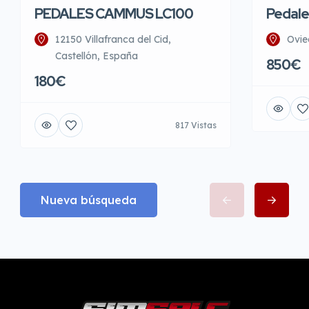
PEDALES CAMMUS LC100
Pedale
12150 Villafranca del Cid,
Ovie
Castellón, España
850€
180€
817 Vistas
Nueva búsqueda