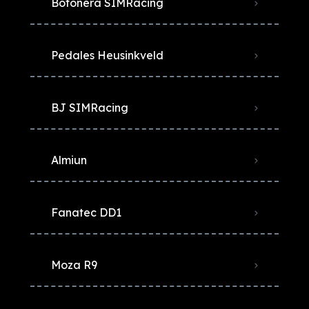
Botonera SIMRacing
Pedales Heusinkveld
BJ SIMRacing
Almiun
Fanatec DD1
Moza R9