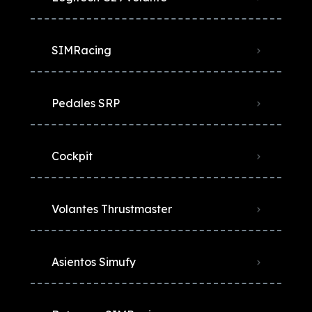
SIMRacing
Pedales SRP
Cockpit
Volantes Thrustmaster
Asientos Simufy