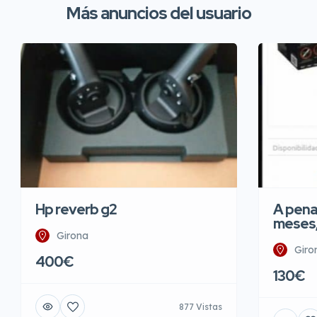
Más anuncios del usuario
Hp reverb g2
A pena
meses
Girona
Giro
400€
130€
877 Vistas