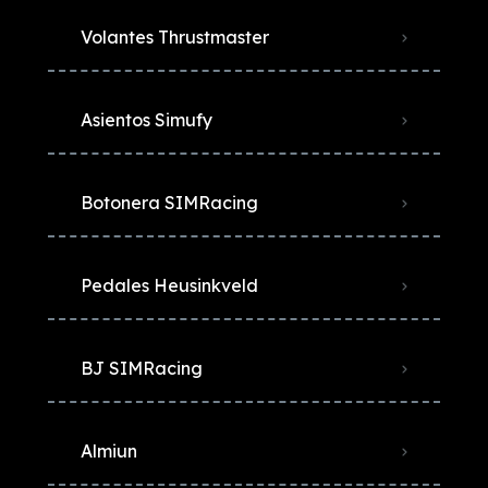
Volantes Thrustmaster
Asientos Simufy
Botonera SIMRacing
Pedales Heusinkveld
BJ SIMRacing
Almiun