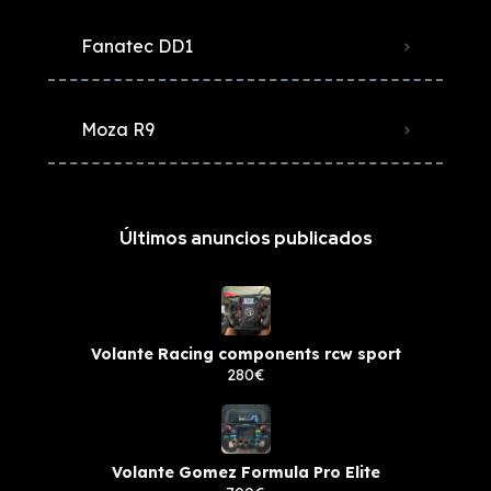
Fanatec DD1
Moza R9
Últimos anuncios publicados
Volante Racing components rcw sport
280€
Volante Gomez Formula Pro Elite