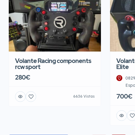
Volante Racing components
Volant
rcw sport
Elite
280€
0829
Esp
700€
6636 Vistas