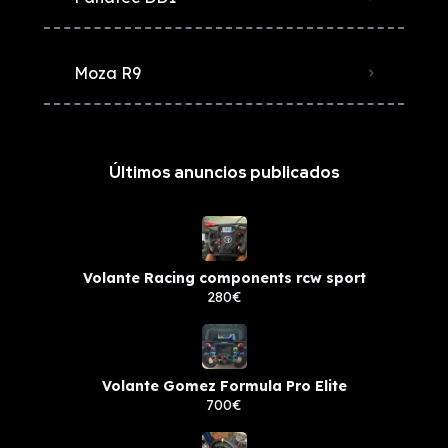
Moza R9
Últimos anuncios publicados
Volante Racing components rcw sport
280€
Volante Gomez Formula Pro Elite
700€