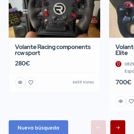
Volante Racing components
Volant
rcw sport
Elite
280€
0829
Esp
700€
6659 Vistas
Nueva búsqueda