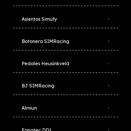
Asientos Simufy
Botonera SIMRacing
Pedales Heusinkveld
BJ SIMRacing
Almiun
Fanatec DD1