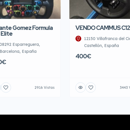
ante Gomez Formula
VENDO CAMMUS C12
 Elite
12150 Villafranca del Ci
08292 Esparreguera,
Castellón, España
Barcelona, España
400€
0€
2916 Vistas
3443 