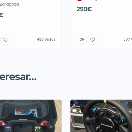
Zaragoza
290€
€
493 Vistas
507 
resar...