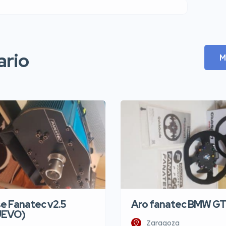
ario
M
e Fanatec v2.5
Aro fanatec BMW G
UEVO)
Zaragoza