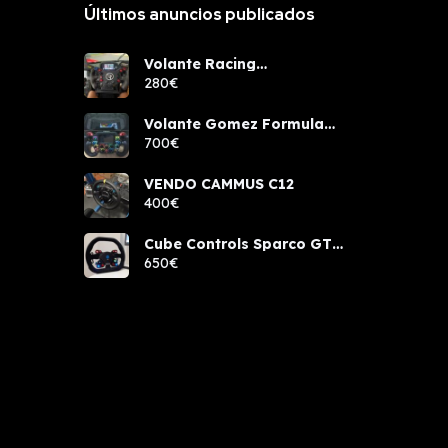
Últimos anuncios publicados
Volante Racing
components rcw sport
280€
Volante Gomez Formula
Pro Elite
700€
VENDO CAMMUS C12
400€
Cube Controls Sparco GT
PRO NUEVO
650€