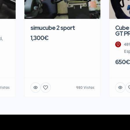
simucube 2 sport
Cube 
GT P
1,300€
d,
48
Es
650€
Vistas
980 Vistas