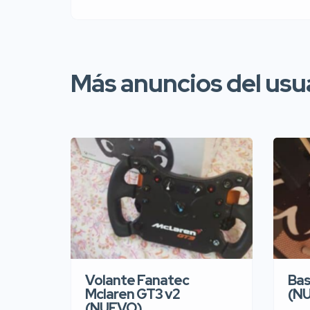
Más anuncios del usu
Volante Fanatec
Bas
Mclaren GT3 v2
(N
(NUEVO)