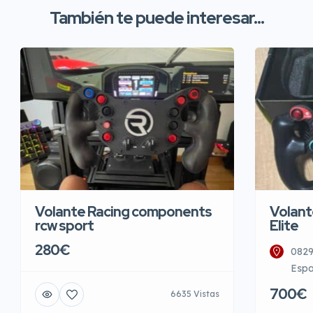
También te puede interesar...
Volante Racing components
Volant
rcw sport
Elite
280€
0829
Esp
700€
6635 Vistas