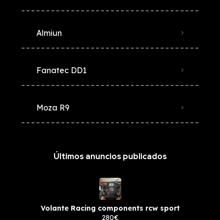
Almiun
Fanatec DD1
Moza R9
Últimos anuncios publicados
Volante Racing components rcw sport
280€