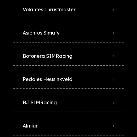
Volantes Thrustmaster
Asientos Simufy
Botonera SIMRacing
Pedales Heusinkveld
BJ SIMRacing
Almiun