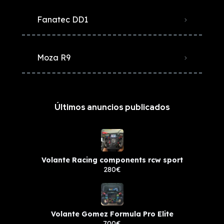
Fanatec DD1
Moza R9
Últimos anuncios publicados
Volante Racing components rcw sport
280€
Volante Gomez Formula Pro Elite
700€