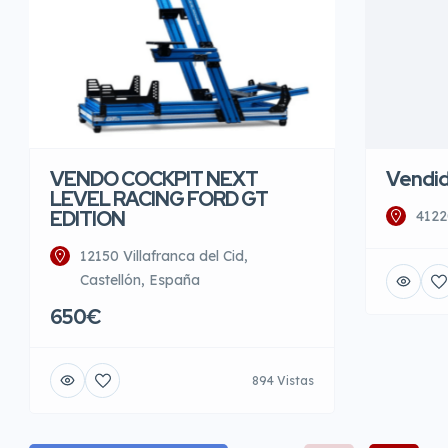
VENDO COCKPIT NEXT
Vendi
LEVEL RACING FORD GT
EDITION
4122
12150 Villafranca del Cid,
Castellón, España
650€
894 Vistas