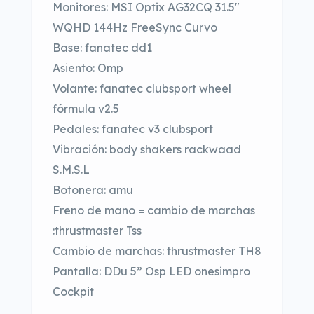
Monitores: MSI Optix AG32CQ 31.5″
WQHD 144Hz FreeSync Curvo
Base: fanatec dd1
Asiento: Omp
Volante: fanatec clubsport wheel
fórmula v2.5
Pedales: fanatec v3 clubsport
Vibración: body shakers rackwaad
S.M.S.L
Botonera: amu
Freno de mano = cambio de marchas
:thrustmaster Tss
Cambio de marchas: thrustmaster TH8
Pantalla: DDu 5” Osp LED onesimpro
Cockpit