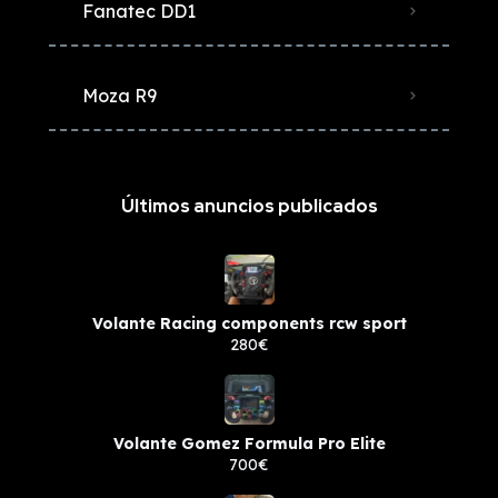
Fanatec DD1
Moza R9
Últimos anuncios publicados
Volante Racing components rcw sport
280€
Volante Gomez Formula Pro Elite
700€