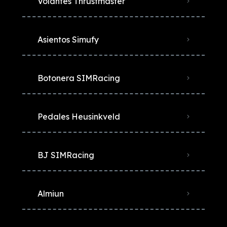
Volantes Thrustmaster
Asientos Simufy
Botonera SIMRacing
Pedales Heusinkveld
BJ SIMRacing
Almiun