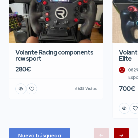
Volante Racing components
Volant
rcw sport
Elite
280€
0829
Esp
700€
6635 Vistas
Nueva búsqueda