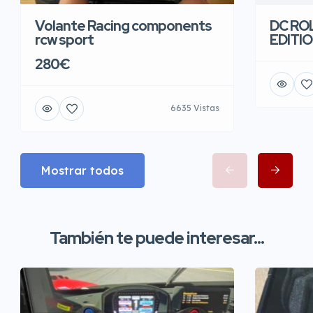
Volante Racing components
DC RO
rcw sport
EDITI
280€
6635 Vistas
Mostrar todos
También te puede interesar...