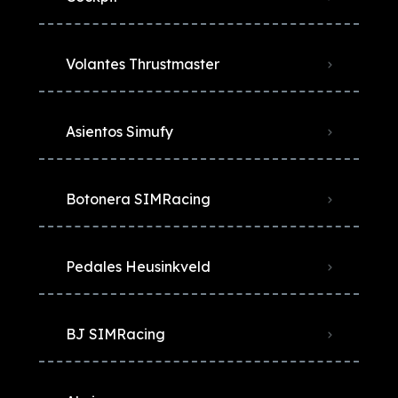
Volantes Thrustmaster
Asientos Simufy
Botonera SIMRacing
Pedales Heusinkveld
BJ SIMRacing