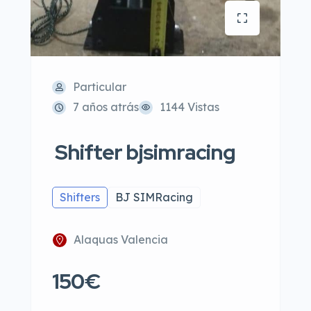
Particular
7 años atrás
1144 Vistas
Shifter bjsimracing
Shifters
BJ SIMRacing
Alaquas Valencia
150€