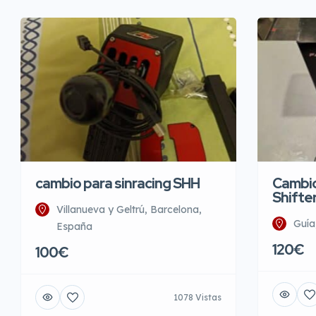
Cambio
cambio para sinracing SHH
Shifte
Villanueva y Geltrú, Barcelona,
Guía
España
120€
100€
1078 Vistas