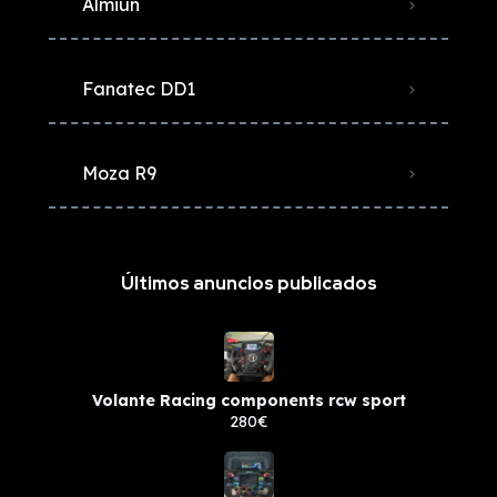
Almiun
Fanatec DD1
Moza R9
Últimos anuncios publicados
Volante Racing components rcw sport
280€