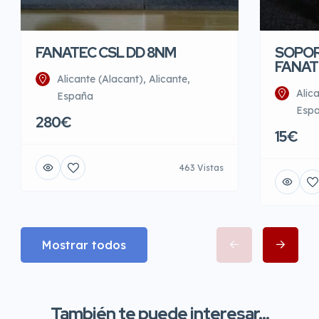
SOPO
FANATEC CSL DD 8NM
FANAT
Alicante (Alacant), Alicante,
Alic
España
Esp
280€
15€
463 Vistas
Mostrar todos
También te puede interesar...