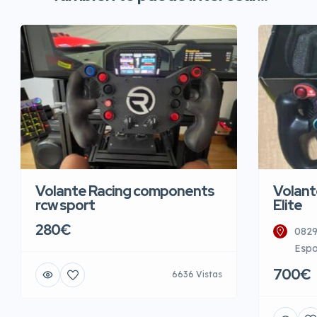
Volante Racing components
Volant
rcw sport
Elite
280€
0829
Esp
700€
6636 Vistas