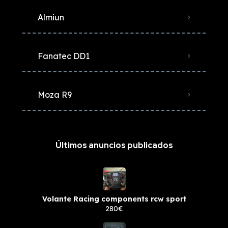
Almiun
Fanatec DD1
Moza R9
Últimos anuncios publicados
Volante Racing components rcw sport
280€