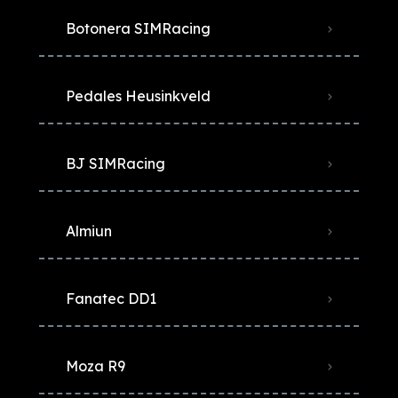
Botonera SIMRacing
Pedales Heusinkveld
BJ SIMRacing
Almiun
Fanatec DD1
Moza R9