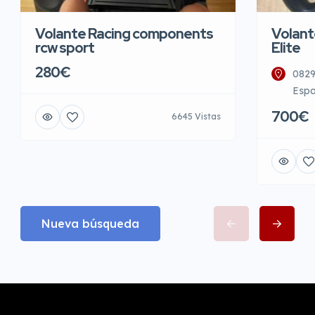
Volante Racing components
Volant
rcw sport
Elite
280€
0829
Esp
700€
6645 Vistas
Nueva búsqueda