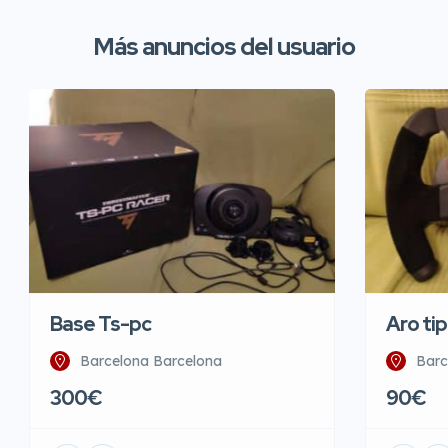
Más anuncios del usuario
Base Ts-pc
Aro tip
Barcelona Barcelona
Barc
300€
90€