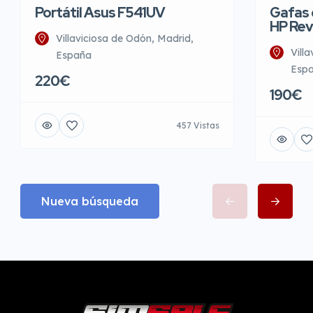
Portátil Asus F541UV
Gafas d
HP Rev
Villaviciosa de Odón, Madrid,
Vill
España
Esp
220€
190€
457 Vistas
Nueva búsqueda