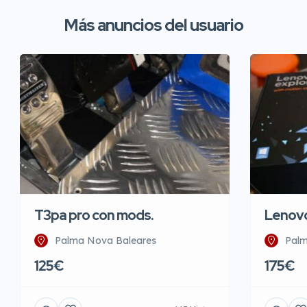
Más anuncios del usuario
Lenovo
T3pa pro con mods.
Palm
Palma Nova Baleares
175€
125€