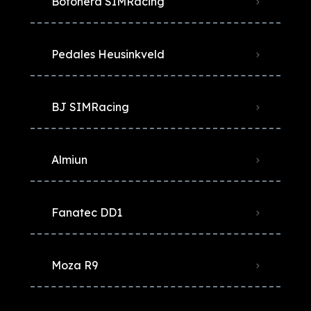
Botonera SIMRacing
Pedales Heusinkveld
BJ SIMRacing
Almiun
Fanatec DD1
Moza R9