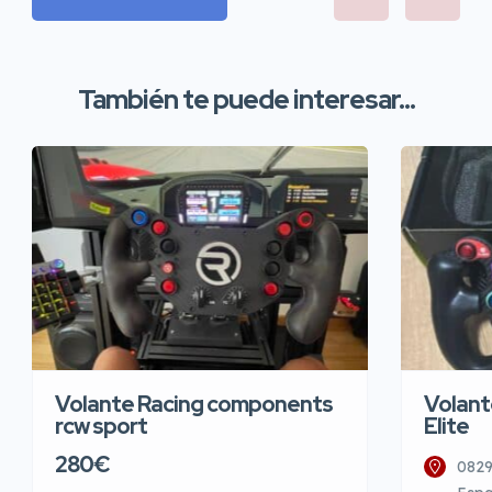
También te puede interesar...
Volante Racing components
Volant
rcw sport
Elite
280€
0829