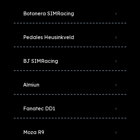
Botonera SIMRacing
Pedales Heusinkveld
BJ SIMRacing
Almiun
Fanatec DD1
Moza R9