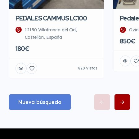
PEDALES CAMMUS LC100
Pedale
12150 Villafranca del Cid,
Ovie
Castellón, España
850€
180€
820 Vistas
Nueva búsqueda