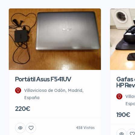
Portátil Asus F541UV
Gafas d
HP Rev
Villaviciosa de Odón, Madrid,
Vill
España
Esp
220€
190€
458 Vistas