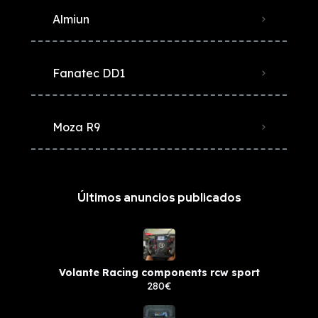
Almiun
Fanatec DD1
Moza R9
Últimos anuncios publicados
Volante Racing components rcw sport
280€