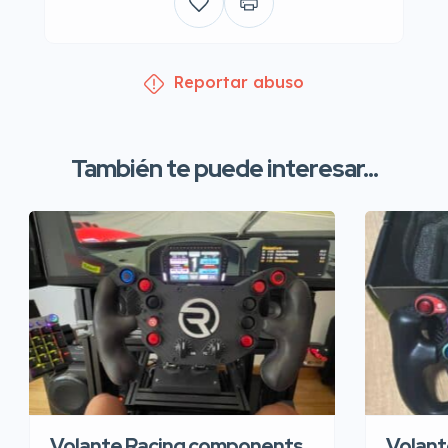
Reportar abuso
También te puede interesar...
Volante Racing components
Volant