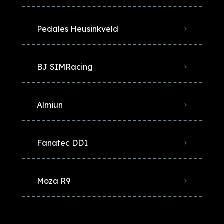
Pedales Heusinkveld
BJ SIMRacing
Almiun
Fanatec DD1
Moza R9