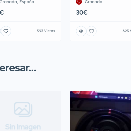
Granada, España
Granada
0€
30€
593 Vistas
623 
resar...
Sin Imagen