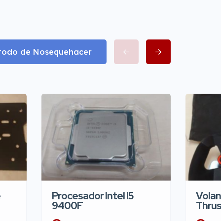
 todo de Nosequehacer
e
Procesador Intel I5
Volan
9400F
Thru