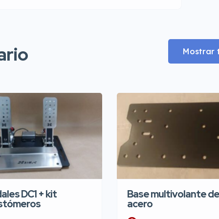
ario
Mostrar
ales DC1 + kit
Base multivolante d
stómeros
acero