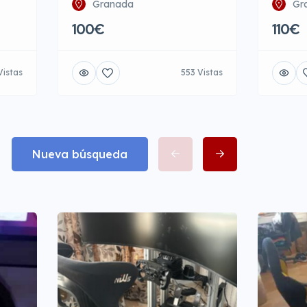
Granada
Gr
100€
110€
Vistas
553 Vistas
Nueva búsqueda