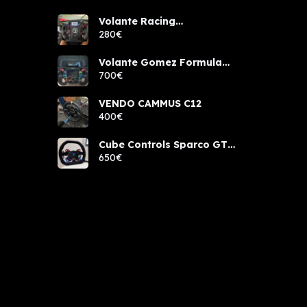
Volante Racing
components rcw sport
280€
Volante Gomez Formula
Pro Elite
700€
VENDO CAMMUS C12
400€
Cube Controls Sparco GT
PRO NUEVO
650€