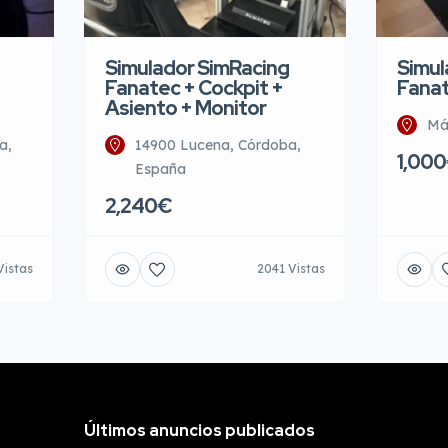
Simulador SimRacing
Simul
Fanatec + Cockpit +
Fanat
Asiento + Monitor
Má
a,
14900 Lucena, Córdoba,
1,00
España
2,240€
Vistas
2041 Vistas
Últimos anuncios publicados