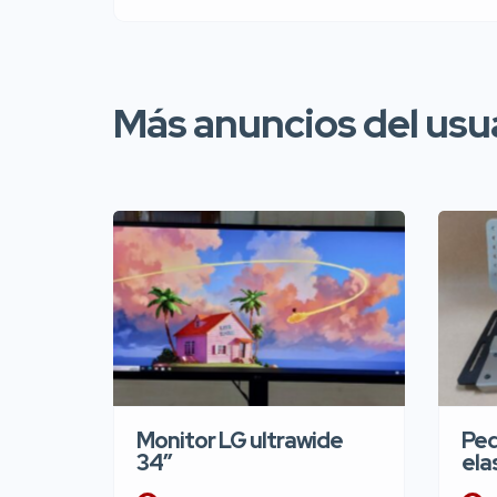
Más anuncios del usu
Monitor LG ultrawide
Ped
34″
ela