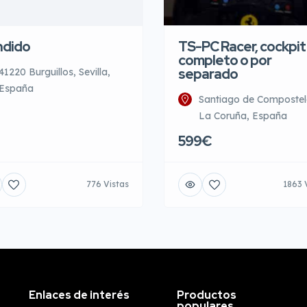
ndido
TS-PC Racer, cockpit
completo o por
separado
41220 Burguillos, Sevilla,
España
Santiago de Compostel
La Coruña, España
599€
776 Vistas
1863 
Enlaces de interés
Productos
populares