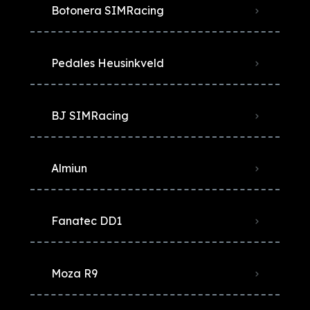
Botonera SIMRacing
Pedales Heusinkveld
BJ SIMRacing
Almiun
Fanatec DD1
Moza R9