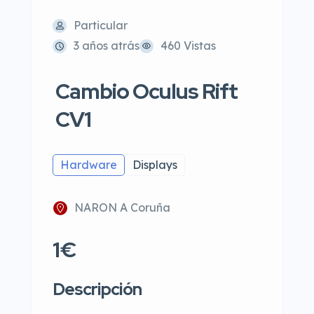
Particular
3 años atrás
460 Vistas
Cambio Oculus Rift
CV1
Hardware
Displays
NARON A Coruña
1€
Descripción