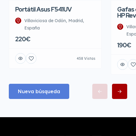
Portátil Asus F541UV
Gafas d
HP Rev
Villaviciosa de Odón, Madrid,
Vill
España
Esp
220€
190€
458 Vistas
Nueva búsqueda