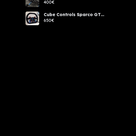
400€
Cube Controls Sparco GT
PRO NUEVO
650€