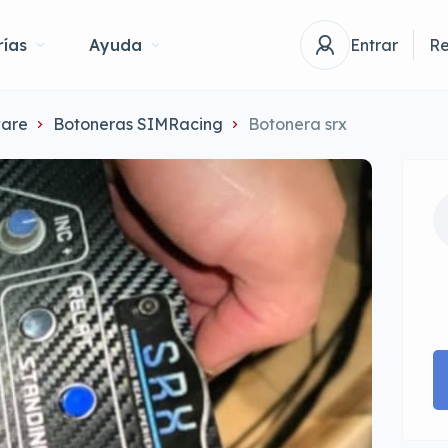
ías
Ayuda
Entrar
Re
are
Botoneras SIMRacing
Botonera srx