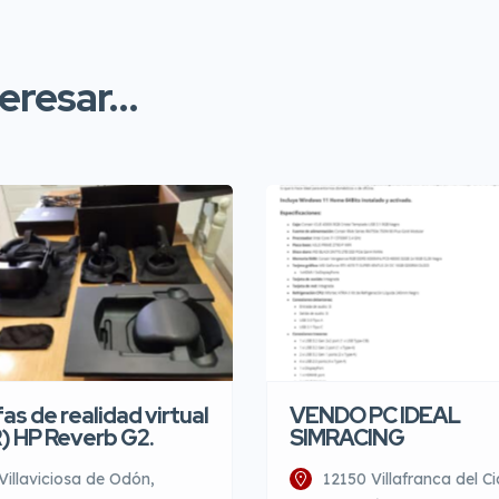
resar...
as de realidad virtual
VENDO PC IDEAL
) HP Reverb G2.
SIMRACING
Villaviciosa de Odón,
12150 Villafranca del Ci