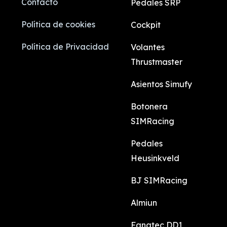
Contacto
Pedales SRP
Política de cookies
Cockpit
Política de Privacidad
Volantes
Thrustmaster
Asientos Simufy
Botonera
SIMRacing
Pedales
Heusinkveld
BJ SIMRacing
Almiun
Fanatec DD1