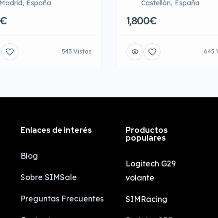
Madrid, España
Castellón, España
0€
1,800€
543 Vistas
645 
Enlaces de interés
Productos
populares
Blog
Logitech G29
Sobre SIMSale
volante
Preguntas Frecuentes
SIMRacing