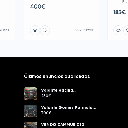
Es
400€
185€
Vistas
887 Vistas
Últimos anuncios publicados
Volante Racing
components rcw sport
280€
Volante Gomez Formula
Pro Elite
700€
VENDO CAMMUS C12