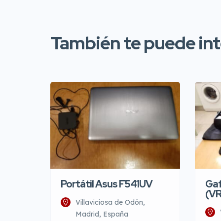
También te puede inte
Portátil Asus F541UV
Gaf
(VR
Villaviciosa de Odón,
Madrid, España