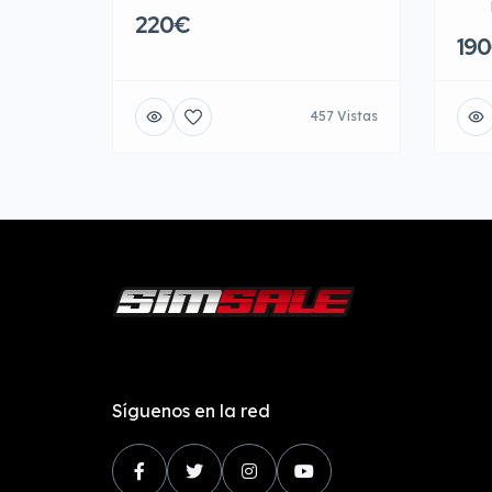
220€
19
457 Vistas
Síguenos en la red