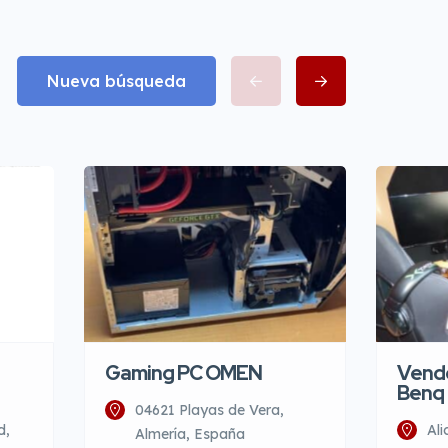
Nueva búsqueda
Gaming PC OMEN
Vendo
Benq
04621 Playas de Vera,
d,
Ali
Almería, España