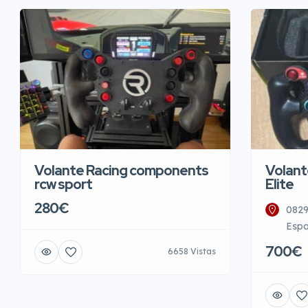
Volante Racing components
Volant
rcw sport
Elite
280€
0829
Esp
700€
6658 Vistas