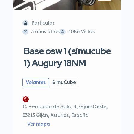
Particular
3 años atrás
1086 Vistas
Base osw 1 (simucube
1) Augury 18NM
Volantes
SimuCube
C. Hernando de Soto, 4, Gijon-Oeste,
33213 Gijón, Asturias, España
Ver mapa