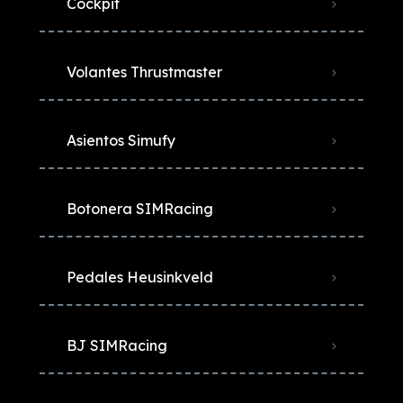
Cockpit
Volantes Thrustmaster
Asientos Simufy
Botonera SIMRacing
Pedales Heusinkveld
BJ SIMRacing