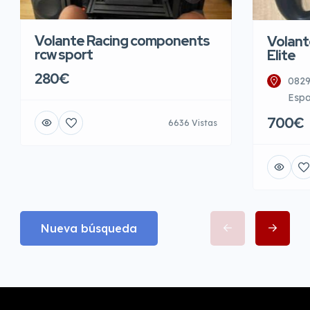
Volante Racing components
Volant
rcw sport
Elite
280€
0829
Esp
700€
6636 Vistas
Nueva búsqueda