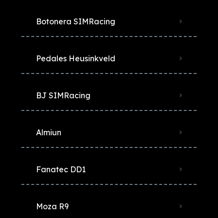
Botonera SIMRacing
Pedales Heusinkveld
BJ SIMRacing
Almiun
Fanatec DD1
Moza R9