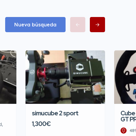
Nueva búsqueda
simucube 2 sport
Cube 
GT P
1,300€
d,
48