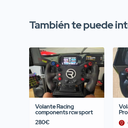
También te puede inte
Volante Racing
Vol
components rcw sport
Pro
280€