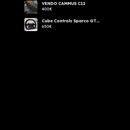
VENDO CAMMUS C12
400€
Cube Controls Sparco GT
PRO NUEVO
650€