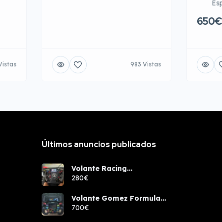
Es
650€
Vistas
983 Vistas
Últimos anuncios publicados
Volante Racing
components rcw sport
280€
Volante Gomez Formula
Pro Elite
700€