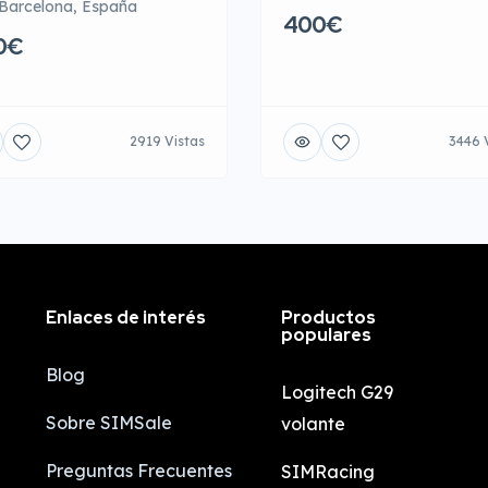
Barcelona, España
400€
0€
2919 Vistas
3446 
Enlaces de interés
Productos
populares
Blog
Logitech G29
Sobre SIMSale
volante
Preguntas Frecuentes
SIMRacing