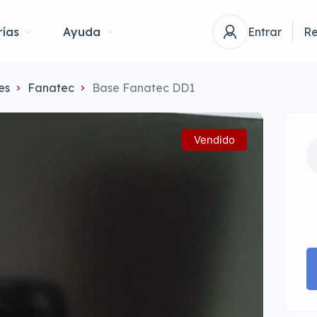
ías
Ayuda
Entrar
Re
es
Fanatec
Base Fanatec DD1
Vendido