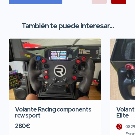
También te puede interesar...
Volante Racing components
Volant
rcw sport
Elite
280€
0829
Esp