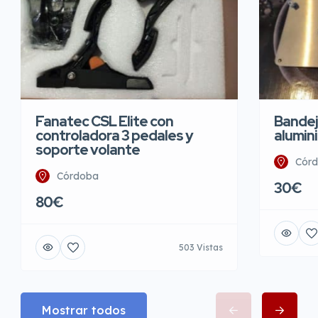
Bandej
Fanatec CSL Elite con
alumin
controladora 3 pedales y
soporte volante
Cór
Córdoba
30€
80€
503 Vistas
Mostrar todos