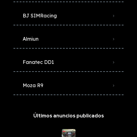
BJ SIMRacing
Almiun
Fanatec DD1
Moza R9
Últimos anuncios publicados